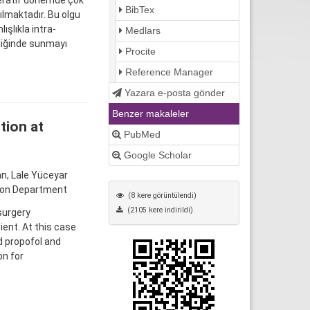
peratif dönemde çok
BibTex
lmaktadır. Bu olgu
şlıkla intra-
Medlars
şliğinde sunmayı
Procite
Reference Manager
Yazara e-posta gönder
Benzer makaleler
tion at
PubMed
Google Scholar
n, Lale Yüceyar
tion Department
(8 kere görüntülendi)
(2105 kere indirildi)
surgery
ient. At this case
 propofol and
on for