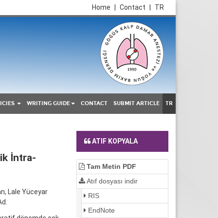
Home
|
Contact
|
TR
ICIES
WRITING GUIDE
CONTACT
SUBMIT ARTICLE
TR
ATIF KOPYALA
k İntra-
Tam Metin PDF
Atıf dosyası indir
n, Lale Yüceyar
RIS
Ad.
EndNote