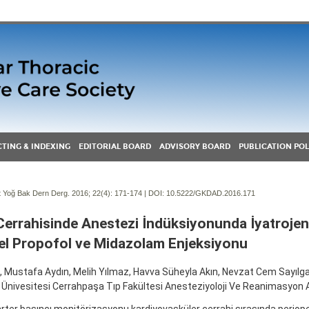
TING & INDEXING
EDITORIAL BOARD
ADVISORY BOARD
PUBLICATION POL
Yoğ Bak Dern Derg. 2016; 22(4):
171-174 | DOI:
10.5222/GKDAD.2016.171
Cerrahisinde Anestezi İndüksiyonunda İyatrojeni
el Propofol ve Midazolam Enjeksiyonu
, Mustafa Aydın, Melih Yılmaz, Havva Süheyla Akın, Nevzat Cem Sayılga
 Ünivesitesi Cerrahpaşa Tıp Fakültesi Anesteziyoloji Ve Reanimasyon 