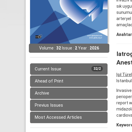
İnvaziv 
sık uygu
sunumund
arteryel
amaçlad
Anahtar
Volume :
32
Issue :
2
Year :
2026
Iatro
Anest
Current Issue
32/2
Işıl Türel
Ahead of Print
Istanbu
Invasive
Archive
perioper
report 
Previus Issues
midazola
cardiova
Most Accessed Articles
Keywor