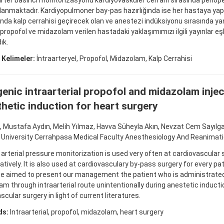
arter basıncı monitörizasyonu kardiyovasküler cerrahi sırasında perio
lanmaktadır. Kardiyopulmoner bay-pas hazırlığında ise her hastaya yapı
a kalp cerrahisi geçirecek olan ve anestezi indüksiyonu sırasında yanlı
 propofol ve midazolam verilen hastadaki yaklaşımımızı ilgili yayınlar e
ık.
 Kelimeler:
İntraarteryel, Propofol, Midazolam, Kalp Cerrahisi
genic intraarterial propofol and midazolam injec
hetic induction for heart surgery
, Mustafa Aydın, Melih Yılmaz, Havva Süheyla Akın, Nevzat Cem Sayılga
l University Cerrahpasa Medical Faculty Anesthesiology And Reanima
 arterial pressure monitorization is used very often at cardiovascular 
atively. It is also used at cardiovasculary by-pass surgery for every pat
we aimed to present our management the patient who is administrated
m through intraarterial route unintentionally during anestetic inducti
scular surgery in light of current literatures.
ds:
Intraarterial, propofol, midazolam, heart surgery