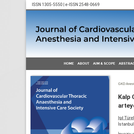
ISSN 1305-5550 | e-ISSN 2548-0669
HOME
ABOUT
AIM & SCOPE
ABSTRAC
GKD Anest 
Kalp 
artey
Işıl Türel
İstanbul