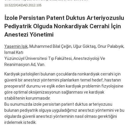
10.5222/GKDAD.2012.105
İzole Persistan Patent Duktus Arteriyozuslu
Pediyatrik Olguda Nonkardiyak Cerrahi İçin
Anestezi Yönetimi
Yasemin Işık
, Muhammed Bilal Çeğin, Uğur Göktaş, Onur Palabıyık,
İsmail Katı
Yüzüncüyıl Üniversitesi Tıp Fakültesi, Anesteziyoloji Ve
Reanimasyon Ad, Van.
Kardiyak patolojileri bulunan çocuklarda nonkardiyak cerrahi için
güvenli bir anestezi yöntemini planlarken temel hedef, hastanın
preoperatif durumu ve eşlik eden kardiyak problemin fizyolojisine
göre optimal oksijenizasyonun sağlanması ve kardiyak
stabilitenin korunmasıdır.
Bu sunumuzda izole persistan patent duktus arteriyozusu
bulunan pediyatrik olguya uyguladığımız anestezi yöntemini ve bu
olgularda güvenli anestezi yönteminin nasıl olması gerektiğini
irdelemek istedik.