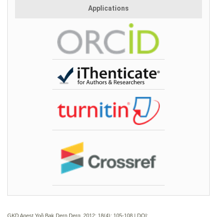
Applications
GKD Anest Yoğ Bak Dern Derg. 2012; 18(4):
105-108 | DOI: