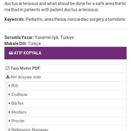
ductus arteriosus and what shoud be done for a safe anesthetic
method in patients with patent ductus arteriosus.
Keywords:
Pediatric, anesthesia, noncardiac surgery, etomidate.
Sorumlu Yazar:
Yasemin Işık, Türkiye
Makale Dili:
Türkçe
ATIF KOPYALA
Tam Metin PDF
Atıf dosyası indir
RIS
EndNote
BibTex
Medlars
Procite
Reference Manager