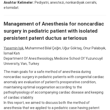
Anahtar Kelimeler:
Pediyatri, anestezi, nonkardiyak cerrahi,
etomidat.
Management of Anesthesia for noncardiac
surgery in pediatric patient with isolated
persistent patent ductus arteriosus
Yasemin Işık
, Muhammed Bilal Çeğin, Uğur Göktaş, Onur Palabıyık,
İsmail Katı
Department Of Anesthesiology, Medicine School Of Yuzuncuyil
University, Van, Turkey.
The main goals for a safe method of anesthesia during
noncardiac surgery in pediatric patients with congenital cardiac
anomaly are evaluation of patient’s preoperative condition,
maintaining optimal oxygenation according to the
pathophysiology of accompanying cardiac disease and keeping
of cardiac stability.
In this report, we aimed to discuss both the method of
anesthesia that we applied to a pediatric case having patent