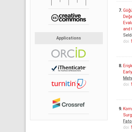
7.
Göğü
Değe
Eval
and 
Seld
Applications
doi:
8.
Eriş
Earl
Meh
doi:
9.
Komp
Surg
Fato
doi: