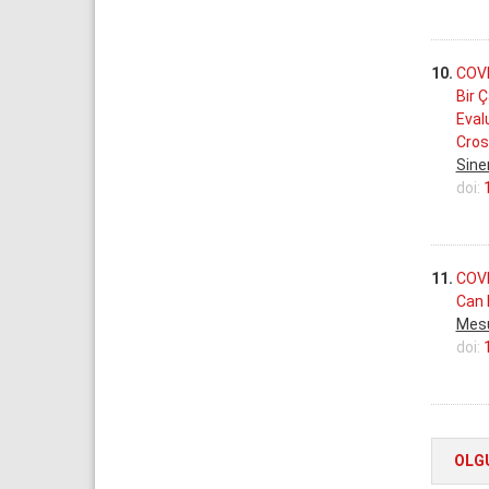
10.
COVI
Bir 
Eval
Cros
Sine
doi:
11.
COVI
Can 
Mesu
doi:
OLG