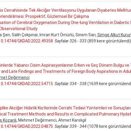
s Cerrahisinde Tek Akciğer Ventilasyonu Uygulanan Diyabetes Mellitus
rlendirilmesi: Prospektif, Gözlemsel Bir Çalışma
uation of Cerebral Oxygenation During One-lung Ventilation in Diabeti
Observational Study
a Şen, Salih Çokpınar, Imran Kurt Ömürlü, Sinem Sarı,
Simge Alkut Kuru
10.14744/GKDAD.2022.49358
Sayfalar 326 - 333
(859 kere görüntülendi)
kinlerde Yabancı Cisim Aspirasyonlarının Erken ve Geç Dönem Bulgu ve 
y and Late Findings and Treatments of Foreign Body Aspirations in Adu
met Değirmenci
10.14744/GKDAD.2022.54715
Sayfalar 334 - 338
(1639 kere görüntülend
like Akciğer Hidatik Kistlerinde Cerrahi Tedavi Yöntemleri ve Sonuçları
ical Treatment Methods and Results in Complicated Pulmonary Hydat
ş Kozanlı
, Mehmet Değirmenci, Ahmet Karslıgil
10.14744/GKDAD.2022.04875
Sayfalar 339 - 344
(1078 kere görüntülend