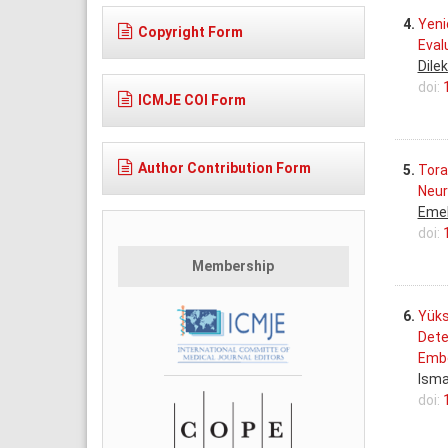
4.
Yeni
Copyright Form
Eval
Dile
doi:
ICMJE COI Form
Author Contribution Form
5.
Tora
Neur
Eme
doi:
Membership
6.
Yüks
Dete
Embo
Isma
doi: