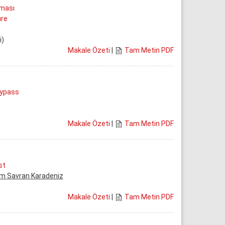
pması
ure
i)
Makale Özeti
|
Tam Metin PDF
Bypass
Makale Özeti
|
Tam Metin PDF
st
m Savran Karadeniz
Makale Özeti
|
Tam Metin PDF