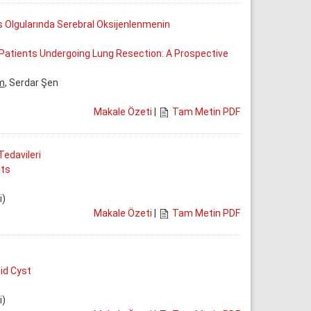
 Olgularında Serebral Oksijenlenmenin
c Patients Undergoing Lung Resection: A Prospective
m
, Serdar Şen
Makale Özeti
|
Tam Metin PDF
Tedavileri
lts
i)
Makale Özeti
|
Tam Metin PDF
id Cyst
i)