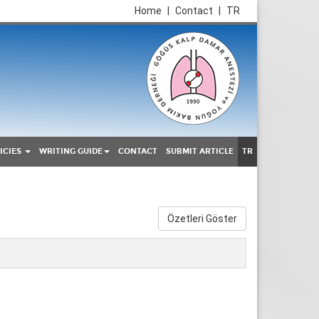
Home
|
Contact
|
TR
ICIES
WRITING GUIDE
CONTACT
SUBMIT ARTICLE
TR
Özetleri Göster