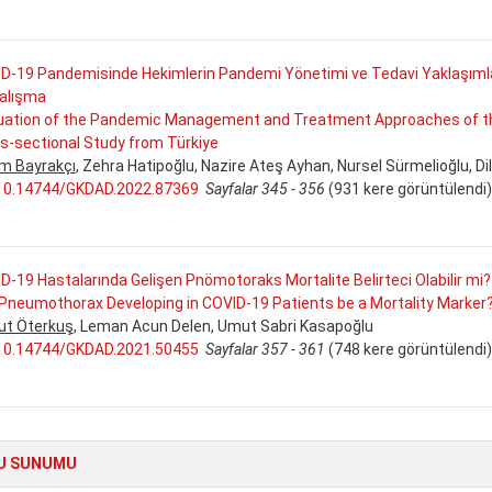
D-19 Pandemisinde Hekimlerin Pandemi Yönetimi ve Tedavi Yaklaşımları
Çalışma
uation of the Pandemic Management and Treatment Approaches of the
s-sectional Study from Türkiye
m Bayrakçı
, Zehra Hatipoğlu, Nazire Ateş Ayhan, Nursel Sürmelioğlu, D
10.14744/GKDAD.2022.87369
Sayfalar 345 - 356
(931 kere görüntülendi)
D-19 Hastalarında Gelişen Pnömotoraks Mortalite Belirteci Olabilir mi?
Pneumothorax Developing in COVID-19 Patients be a Mortality Marker
t Öterkuş
, Leman Acun Delen, Umut Sabri Kasapoğlu
10.14744/GKDAD.2021.50455
Sayfalar 357 - 361
(748 kere görüntülendi)
U SUNUMU