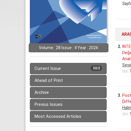
Sayfa
ARA
2.
INTE
Volume : 28 Issue : 4 Year : 2026
Değe
Anal
Sevi
Current Issue
32/2
doi:
Ahead of Print
Archive
3.
Post
Diff
Previus Issues
Hali
doi:
Most Accessed Articles