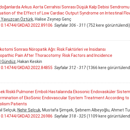
doğanlarda Arkus Aorta Cerrahisi Sonrası Düşük Kalp Debisi Sendromu Va
uation of the Effect of Low Cardiac Output Syndrome on Intestinal Fl
k Yavuzcan Öztürk
, Halise Zeynep Genç
10.14744/GKDAD.2022.89106
Sayfalar 306 - 311
(752 kere görüntülendi)
kotomi Sonrası Nöropatik Ağrı: Risk Faktörleri ve İnsidansı
opathic Pain After Thoracotomy: Risk Factors and Incidence
l Gündüz
, Hakan Keskin
10.14744/GKDAD.2022.84855
Sayfalar 312 - 317
(1366 kere görüntülend
ek Riskli Pulmoner Emboli Hastalarında Ekosonic Endovasküler Sistem T
rmination of EkoSonic Endovascular System Treatment According to Pa
lism Patients
il Selçuk,
Nehir Selçuk
, Mustafa Şimşek, Şebnem Albeyoğlu, Ahmet Tu
10.14744/GKDAD.2022.26986
Sayfalar 318 - 325
(1109 kere görüntülend