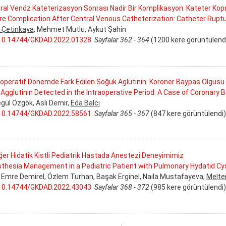
ral Venöz Kateterizasyon Sonrası Nadir Bir Komplikasyon: Kateter Ko
re Complication After Central Venous Catheterization: Catheter Rupt
k Çetinkaya
, Mehmet Mutlu, Aykut Şahin
10.14744/GKDAD.2022.01328
Sayfalar 362 - 364
(1200 kere görüntülend
aoperatif Dönemde Fark Edilen Soğuk Aglütinin: Koroner Baypas Olgusu
 Agglutinin Detected in the Intraoperative Period: A Case of Coronary 
gül Özgök, Aslı Demir,
Eda Balcı
10.14744/GKDAD.2022.58561
Sayfalar 365 - 367
(847 kere görüntülendi)
ğer Hidatik Kistli Pediatrik Hastada Anestezi Deneyimimiz
thesia Management in a Pediatric Patient with Pulmonary Hydatid Cy
 Emre Demirel, Özlem Turhan, Başak Erginel, Naila Mustafayeva,
Melte
10.14744/GKDAD.2022.43043
Sayfalar 368 - 372
(985 kere görüntülendi)