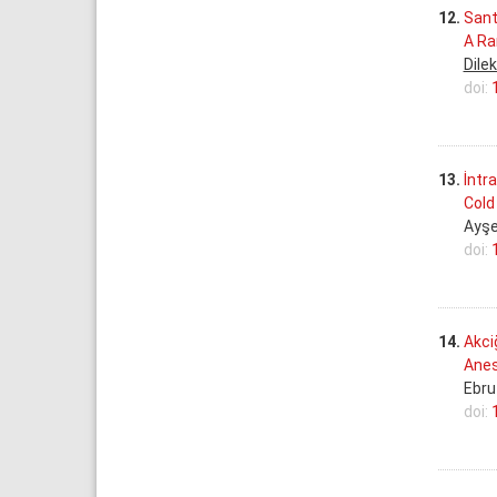
12.
Sant
A Ra
Dile
doi:
13.
İntr
Cold
Ayşe
doi:
14.
Akci
Anes
Ebru
doi: