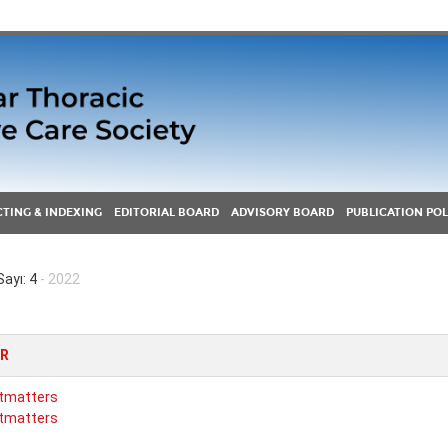
TING & INDEXING
EDITORIAL BOARD
ADVISORY BOARD
PUBLICATION POL
Sayı: 4
- 2022
ER
tmatters
tmatters