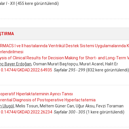
lar I - XII
(455 kere görüntülendi)
ŞTIRMA
RMACS I ve II hastalarında Ventrikül Destek Sistemi Uygulamalarında Kı
rlendirilmesi
ysis of Clinical Results for Decision Making for Short- and Long-Term 
nç Bayer Erdoğan
, Osman Murat Baştopçu, Murat Acarel, Halit Er
10.14744/GKDAD.2022.64935
Sayfalar 295 - 299
(832 kere görüntülendi)
operatif Hiperlaktateminin Ayırıcı Tanısı
erential Diagnosis of Postoperative Hyperlactatemia
m Ulugöl
, Melis Tosun, Meltem Güner Can, Uğur Aksu, Fevzi Toraman
10.14744/GKDAD.2022.26234
Sayfalar 300 - 305
(1 kere görüntülendi)