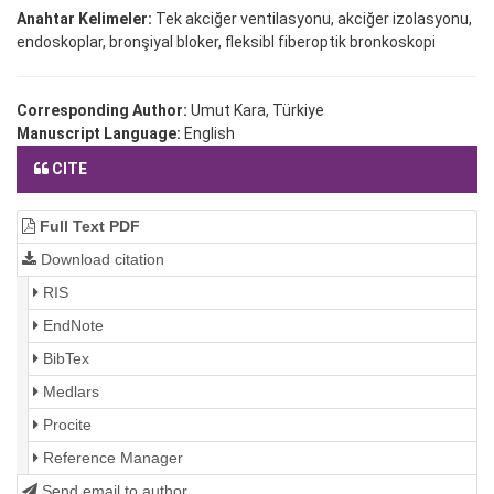
Anahtar Kelimeler:
Tek akciğer ventilasyonu, akciğer izolasyonu,
endoskoplar, bronşiyal bloker, fleksibl fiberoptik bronkoskopi
Corresponding Author:
Umut Kara, Türkiye
Manuscript Language:
English
CITE
Full Text PDF
Download citation
RIS
EndNote
BibTex
Medlars
Procite
Reference Manager
Send email to author