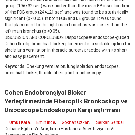
group (196±32 sec) was shorter than the mean BB insertion time
of the FOB group (244±21 sec) and was found to be statistically
significant (p <0.05). In both FOB and DE groups, it was found
that placement to the right main bronchus was easier than the
left main bronchus (p <0.05).
DISCUSSION AND CONCLUSION: Disposcope® endoscope-guided
Cohen flexitip bronchial blocker placement is a suitable option for
single lung ventilation in thoracic surgery practice with its short
and easy placement.
Keywords:
One-lung ventilation, lung isolation, endoscopes,
bronchial blocker, flexible fiberoptic bronchoscopy.
Cohen Endobronşiyal Bloker
Yerleştirmesinde Fiberoptik Bronkoskop ve
Disposcope Endoskopun Karşılaştırması
Umut Kara
,
Emin İnce
,
Gökhan Özkan
,
Serkan Senkal
Gülhane Eğitim Ve Araştırma Hastanesi, Anesteziyoloji Ve