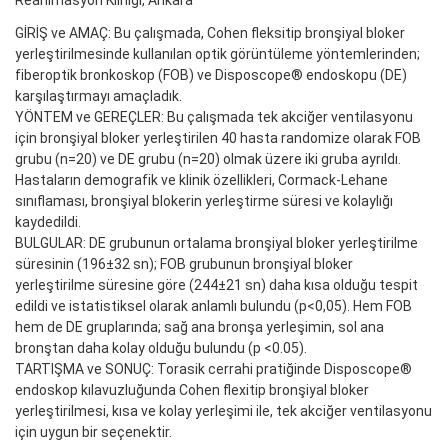
Reanimasyon Kliniği, Ankara
GİRİŞ ve AMAÇ: Bu çalışmada, Cohen fleksitip bronşiyal bloker
yerleştirilmesinde kullanılan optik görüntüleme yöntemlerinden;
fiberoptik bronkoskop (FOB) ve Disposcope® endoskopu (DE)
karşılaştırmayı amaçladık.
YÖNTEM ve GEREÇLER: Bu çalışmada tek akciğer ventilasyonu
için bronşiyal bloker yerleştirilen 40 hasta randomize olarak FOB
grubu (n=20) ve DE grubu (n=20) olmak üzere iki gruba ayrıldı.
Hastaların demografik ve klinik özellikleri, Cormack-Lehane
sınıflaması, bronşiyal blokerin yerleştirme süresi ve kolaylığı
kaydedildi.
BULGULAR: DE grubunun ortalama bronşiyal bloker yerleştirilme
süresinin (196±32 sn); FOB grubunun bronşiyal bloker
yerleştirilme süresine göre (244±21 sn) daha kısa olduğu tespit
edildi ve istatistiksel olarak anlamlı bulundu (p<0,05). Hem FOB
hem de DE gruplarında; sağ ana bronşa yerleşimin, sol ana
bronştan daha kolay olduğu bulundu (p <0.05).
TARTIŞMA ve SONUÇ: Torasik cerrahi pratiğinde Disposcope®
endoskop kılavuzluğunda Cohen flexitip bronşiyal bloker
yerleştirilmesi, kısa ve kolay yerleşimi ile, tek akciğer ventilasyonu
için uygun bir seçenektir.