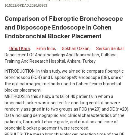
10.5222/GKDAD.2020.65983
Comparison of Fiberoptic Bronchoscope
and Disposcope Endoscope in Cohen
Endobronchial Blocker Placement
Umut Kara
,
Emin İnce
,
Gökhan Özkan
,
Serkan Senkal
Department Of Anesthesiology And Reanimation, Gülhane
Training And Research Hospital, Ankara, Turkey
INTRODUCTION: In this study, we aimed to compare fiberoptic
bronchoscop (FOB) and Disposcope® endoscope (DE), one of
the optical imaging methods used in Cohen flexitip bronchial
blocker placement.
METHODS: In this study, a total of 40 patients in whom a
bronchial blocker was inserted for one-lung ventilation were
randomly assigned into two groups as FOB (n=20) and DE (n=20).
Data including demographic and clinical characteristics of the
patients, Cormack-Lehane grade, and duration and ease of
bronchial blocker placement were recorded.
RESULTS: The mean bronchial blocker insertion time of the DE