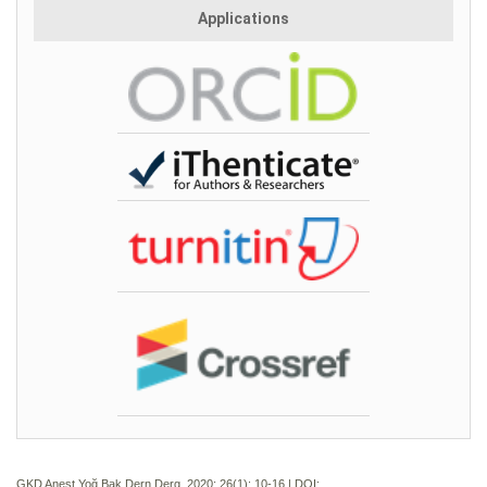
Applications
GKD Anest Yoğ Bak Dern Derg. 2020; 26(1):
10-16 | DOI: