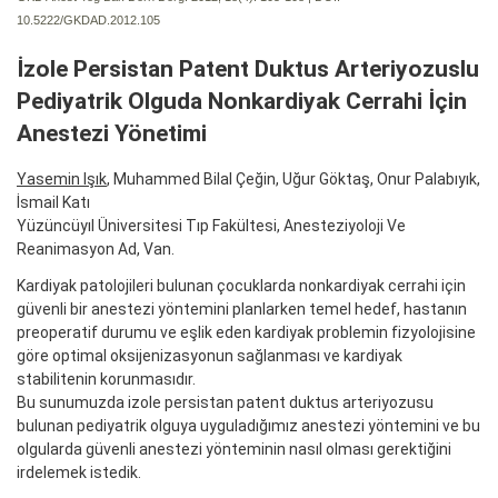
10.5222/GKDAD.2012.105
İzole Persistan Patent Duktus Arteriyozuslu
Pediyatrik Olguda Nonkardiyak Cerrahi İçin
Anestezi Yönetimi
Yasemin Işık
, Muhammed Bilal Çeğin, Uğur Göktaş, Onur Palabıyık,
İsmail Katı
Yüzüncüyıl Üniversitesi Tıp Fakültesi, Anesteziyoloji Ve
Reanimasyon Ad, Van.
Kardiyak patolojileri bulunan çocuklarda nonkardiyak cerrahi için
güvenli bir anestezi yöntemini planlarken temel hedef, hastanın
preoperatif durumu ve eşlik eden kardiyak problemin fizyolojisine
göre optimal oksijenizasyonun sağlanması ve kardiyak
stabilitenin korunmasıdır.
Bu sunumuzda izole persistan patent duktus arteriyozusu
bulunan pediyatrik olguya uyguladığımız anestezi yöntemini ve bu
olgularda güvenli anestezi yönteminin nasıl olması gerektiğini
irdelemek istedik.