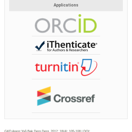
Applications
GKD Anest Yoğ Bak Dern Derg. 2012; 18(4):
105-108 | DOI: