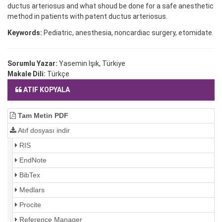
ductus arteriosus and what shoud be done for a safe anesthetic
method in patients with patent ductus arteriosus.
Keywords:
Pediatric, anesthesia, noncardiac surgery, etomidate.
Sorumlu Yazar:
Yasemin Işık, Türkiye
Makale Dili:
Türkçe
ATIF KOPYALA
Tam Metin PDF
Atıf dosyası indir
RIS
EndNote
BibTex
Medlars
Procite
Reference Manager