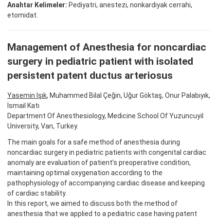
Anahtar Kelimeler:
Pediyatri, anestezi, nonkardiyak cerrahi,
etomidat.
Management of Anesthesia for noncardiac
surgery in pediatric patient with isolated
persistent patent ductus arteriosus
Yasemin Işık
, Muhammed Bilal Çeğin, Uğur Göktaş, Onur Palabıyık,
İsmail Katı
Department Of Anesthesiology, Medicine School Of Yuzuncuyil
University, Van, Turkey.
The main goals for a safe method of anesthesia during
noncardiac surgery in pediatric patients with congenital cardiac
anomaly are evaluation of patient’s preoperative condition,
maintaining optimal oxygenation according to the
pathophysiology of accompanying cardiac disease and keeping
of cardiac stability.
In this report, we aimed to discuss both the method of
anesthesia that we applied to a pediatric case having patent