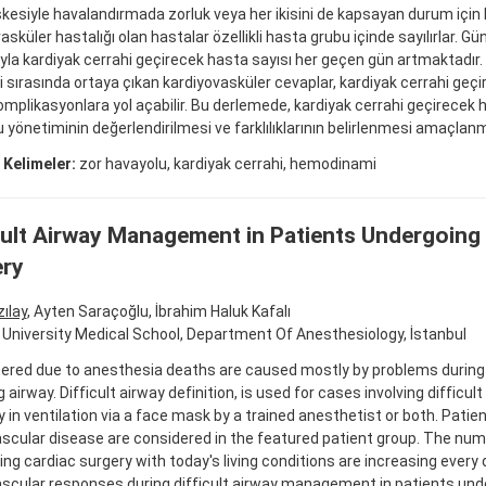
esiyle havalandırmada zorluk veya her ikisini de kapsayan durum için ku
asküler hastalığı olan hastalar özellikli hasta grubu içinde sayılırlar.
ıyla kardiyak cerrahi geçirecek hasta sayısı her geçen gün artmaktadır.
 sırasında ortaya çıkan kardiyovasküler cevaplar, kardiyak cerrahi geç
komplikasyonlara yol açabilir. Bu derlemede, kardiyak cerrahi geçirecek 
 yönetiminin değerlendirilmesi ve farklılıklarının belirlenmesi amaçlanmı
 Kelimeler:
zor havayolu, kardiyak cerrahi, hemodinami
cult Airway Management in Patients Undergoing
ery
zılay
, Ayten Saraçoğlu, İbrahim Haluk Kafalı
University Medical School, Department Of Anesthesiology, İstanbul
ered due to anesthesia deaths are caused mostly by problems during
g airway. Difficult airway definition, is used for cases involving difficul
ty in ventilation via a face mask by a trained anesthetist or both. Patie
scular disease are considered in the featured patient group. The num
ng cardiac surgery with today's living conditions are increasing every 
scular responses during difficult airway management in patients und