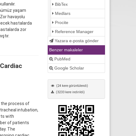
llanılır.
BibTex
 Günümüz yaşam
Medlars
 Zor havayolu
Procite
irecek hastalarda
hastalarda zor
Reference Manager
ştır.
Yazara e-posta gönder
Benzer makaleler
PubMed
 Cardiac
Google Scholar
(24 kere görüntülendi)
(3233 kere indirildi)
 the process of
t tracheal intubation,
nts with
ber of patients
day. The
ergoing cardiac