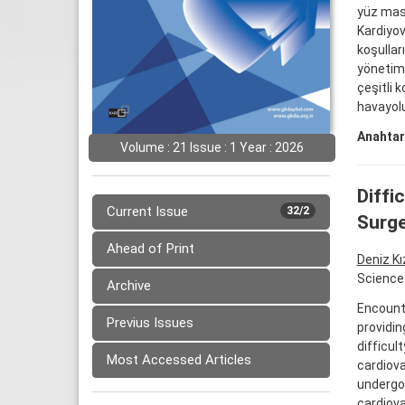
yüz mask
Kardiyov
koşullar
yönetimi
çeşitli 
havayolu
Anahtar
Volume : 21 Issue : 1 Year : 2026
Diffi
Current Issue
32/2
Surg
Ahead of Print
Deniz Kı
Science 
Archive
Encount
Previus Issues
providin
difficul
Most Accessed Articles
cardiova
undergoi
cardiova