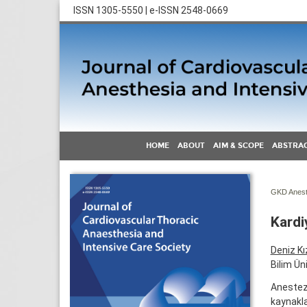
ISSN 1305-5550 | e-ISSN 2548-0669
HOME
ABOUT
AIM & SCOPE
ABSTRAC
GKD Anest 
Kardi
Deniz Kı
Bilim Ün
Anestezi
kaynakla