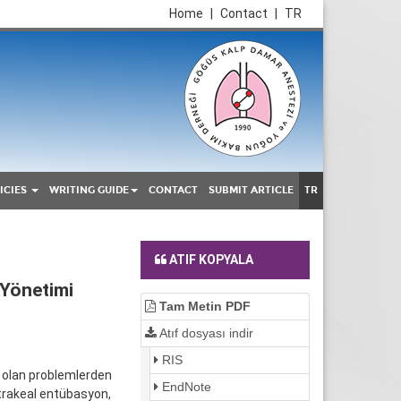
Home
|
Contact
|
TR
ICIES
WRITING GUIDE
CONTACT
SUBMIT ARTICLE
TR
ATIF KOPYALA
 Yönetimi
Tam Metin PDF
Atıf dosyası indir
RIS
e olan problemlerden
EndNote
 trakeal entübasyon,