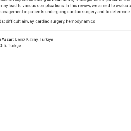
may lead to various complications. In this review, we aimed to evaluate
management in patients undergoing cardiac surgery and to determine 
ds:
difficult airway, cardiac surgery, hemodynamics
 Yazar:
Deniz Kızılay, Türkiye
ili:
Türkçe