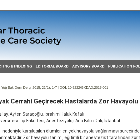
TING & INDEXING
EDITORIAL BOARD
ADVISORY BOARD
PUBLICATION POL
Yoğ Bak Dern Derg. 2015; 21(1):
1-7 | DOI:
10.5222/GKDAD.2015.001
yak Cerrahi Geçirecek Hastalarda Zor Havayolu
zılay
, Ayten Saraçoğlu, İbrahim Haluk Kafalı
iversitesi Tıp Fakültesi, Anesteziyoloji Ana Bilim Dalı, İstanbul
 nedeniyle karşılaşılan ölümler, en çok havayolu sağlanması sürecind
nmaktadır. Zor havayolu tanımı, eğitimli bir anestezist tarafından zor