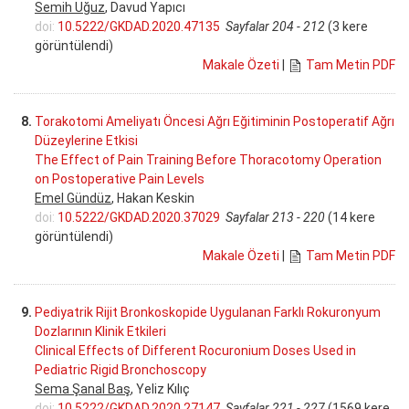
Semih Uğuz
, Davud Yapıcı
doi:
10.5222/GKDAD.2020.47135
Sayfalar 204 - 212
(3 kere
görüntülendi)
Makale Özeti
|
Tam Metin PDF
8.
Torakotomi Ameliyatı Öncesi Ağrı Eğitiminin Postoperatif Ağrı
Düzeylerine Etkisi
The Effect of Pain Training Before Thoracotomy Operation
on Postoperative Pain Levels
Emel Gündüz
, Hakan Keskin
doi:
10.5222/GKDAD.2020.37029
Sayfalar 213 - 220
(14 kere
görüntülendi)
Makale Özeti
|
Tam Metin PDF
9.
Pediyatrik Rijit Bronkoskopide Uygulanan Farklı Rokuronyum
Dozlarının Klinik Etkileri
Clinical Effects of Different Rocuronium Doses Used in
Pediatric Rigid Bronchoscopy
Sema Şanal Baş
, Yeliz Kılıç
doi:
10.5222/GKDAD.2020.27147
Sayfalar 221 - 227
(1569 kere