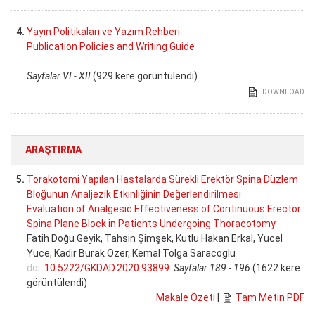
4.
Yayın Politikaları ve Yazım Rehberi
Publication Policies and Writing Guide
Sayfalar VI - XII
(929 kere görüntülendi)
DOWNLOAD
ARAŞTIRMA
5.
Torakotomi Yapılan Hastalarda Sürekli Erektör Spina Düzlem
Bloğunun Analjezik Etkinliğinin Değerlendirilmesi
Evaluation of Analgesic Effectiveness of Continuous Erector
Spina Plane Block in Patients Undergoing Thoracotomy
Fatih Doğu Geyik
, Tahsin Şimşek, Kutlu Hakan Erkal, Yucel
Yuce, Kadir Burak Özer, Kemal Tolga Saracoglu
doi:
10.5222/GKDAD.2020.93899
Sayfalar 189 - 196
(1622 kere
görüntülendi)
Makale Özeti
|
Tam Metin PDF