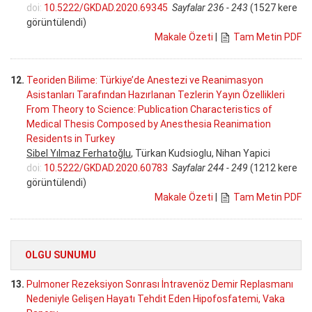
doi:
10.5222/GKDAD.2020.69345
Sayfalar 236 - 243
(1527 kere
görüntülendi)
Makale Özeti
|
Tam Metin PDF
12.
Teoriden Bilime: Türkiye’de Anestezi ve Reanimasyon
Asistanları Tarafından Hazırlanan Tezlerin Yayın Özellikleri
From Theory to Science: Publication Characteristics of
Medical Thesis Composed by Anesthesia Reanimation
Residents in Turkey
Sibel Yılmaz Ferhatoğlu
, Türkan Kudsioglu, Nihan Yapici
doi:
10.5222/GKDAD.2020.60783
Sayfalar 244 - 249
(1212 kere
görüntülendi)
Makale Özeti
|
Tam Metin PDF
OLGU SUNUMU
13.
Pulmoner Rezeksiyon Sonrası İntravenöz Demir Replasmanı
Nedeniyle Gelişen Hayatı Tehdit Eden Hipofosfatemi, Vaka