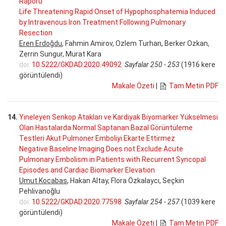
Raporu
Life Threatening Rapid Onset of Hypophosphatemia Induced
by Intravenous Iron Treatment Following Pulmonary
Resection
Eren Erdoğdu
, Fahmin Amirov, Ozlem Turhan, Berker Ozkan,
Zerrin Sungur, Murat Kara
doi:
10.5222/GKDAD.2020.49092
Sayfalar 250 - 253
(1916 kere
görüntülendi)
Makale Özeti
|
Tam Metin PDF
14.
Yineleyen Senkop Atakları ve Kardiyak Biyomarker Yükselmesi
Olan Hastalarda Normal Saptanan Bazal Görüntüleme
Testleri Akut Pulmoner Emboliyi Ekarte Ettirmez
Negative Baseline Imaging Does not Exclude Acute
Pulmonary Embolism in Patients with Recurrent Syncopal
Episodes and Cardiac Biomarker Elevation
Umut Kocabas
, Hakan Altay, Flora Özkalaycı, Seçkin
Pehlivanoğlu
doi:
10.5222/GKDAD.2020.77598
Sayfalar 254 - 257
(1039 kere
görüntülendi)
Makale Özeti
|
Tam Metin PDF