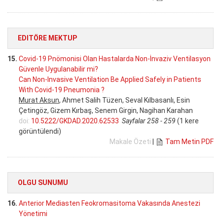
EDITÖRE MEKTUP
15.
Covid-19 Pnömonisi Olan Hastalarda Non-İnvaziv Ventilasyon
Güvenle Uygulanabilir mi?
Can Non-Invasive Ventilation Be Applied Safely in Patients
With Covid-19 Pneumonia ?
Murat Aksun
, Ahmet Salih Tüzen, Seval Kılbasanlı, Esin
Çetingöz, Gizem Kırbaş, Senem Girgin, Nagihan Karahan
doi:
10.5222/GKDAD.2020.62533
Sayfalar 258 - 259
(1 kere
görüntülendi)
Makale Özeti
|
Tam Metin PDF
OLGU SUNUMU
16.
Anterior Mediasten Feokromasitoma Vakasında Anestezi
Yönetimi