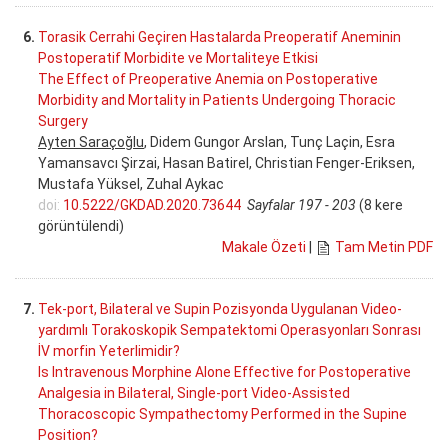
6.
Torasik Cerrahi Geçiren Hastalarda Preoperatif Aneminin
Postoperatif Morbidite ve Mortaliteye Etkisi
The Effect of Preoperative Anemia on Postoperative
Morbidity and Mortality in Patients Undergoing Thoracic
Surgery
Ayten Saraçoğlu
, Didem Gungor Arslan, Tunç Laçin, Esra
Yamansavcı Şirzai, Hasan Batirel, Christian Fenger-Eriksen,
Mustafa Yüksel, Zuhal Aykac
doi:
10.5222/GKDAD.2020.73644
Sayfalar 197 - 203
(8 kere
görüntülendi)
Makale Özeti
|
Tam Metin PDF
7.
Tek-port, Bilateral ve Supin Pozisyonda Uygulanan Video-
yardımlı Torakoskopik Sempatektomi Operasyonları Sonrası
İV morfin Yeterlimidir?
Is Intravenous Morphine Alone Effective for Postoperative
Analgesia in Bilateral, Single-port Video-Assisted
Thoracoscopic Sympathectomy Performed in the Supine
Position?