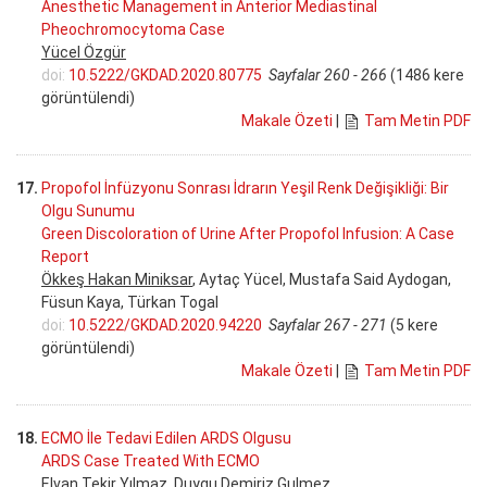
Anesthetic Management in Anterior Mediastinal
Pheochromocytoma Case
Yücel Özgür
doi:
10.5222/GKDAD.2020.80775
Sayfalar 260 - 266
(1486 kere
görüntülendi)
Makale Özeti
|
Tam Metin PDF
17.
Propofol İnfüzyonu Sonrası İdrarın Yeşil Renk Değişikliği: Bir
Olgu Sunumu
Green Discoloration of Urine After Propofol Infusion: A Case
Report
Ökkeş Hakan Miniksar
, Aytaç Yücel, Mustafa Said Aydogan,
Füsun Kaya, Türkan Togal
doi:
10.5222/GKDAD.2020.94220
Sayfalar 267 - 271
(5 kere
görüntülendi)
Makale Özeti
|
Tam Metin PDF
18.
ECMO İle Tedavi Edilen ARDS Olgusu
ARDS Case Treated With ECMO
Elvan Tekir Yılmaz,
Duygu Demiriz Gulmez