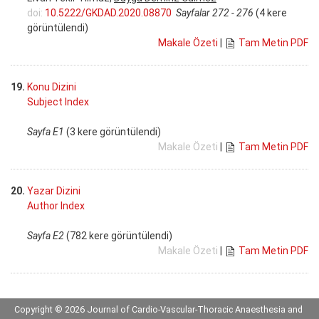
doi:
10.5222/GKDAD.2020.08870
Sayfalar 272 - 276
(4 kere
görüntülendi)
Makale Özeti
|
Tam Metin PDF
19.
Konu Dizini
Subject Index
Sayfa E1
(3 kere görüntülendi)
Makale Özeti
|
Tam Metin PDF
20.
Yazar Dizini
Author Index
Sayfa E2
(782 kere görüntülendi)
Makale Özeti
|
Tam Metin PDF
Copyright © 2026 Journal of Cardio-Vascular-Thoracic Anaesthesia and