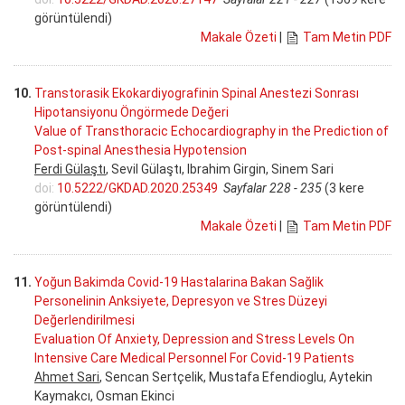
görüntülendi)
Makale Özeti
|
Tam Metin PDF
10.
Transtorasik Ekokardiyografinin Spinal Anestezi Sonrası
Hipotansiyonu Öngörmede Değeri
Value of Transthoracic Echocardiography in the Prediction of
Post-spinal Anesthesia Hypotension
Ferdi Gülaştı
, Sevil Gülaştı, Ibrahim Girgin, Sinem Sari
doi:
10.5222/GKDAD.2020.25349
Sayfalar 228 - 235
(3 kere
görüntülendi)
Makale Özeti
|
Tam Metin PDF
11.
Yoğun Bakimda Covid-19 Hastalarina Bakan Sağlik
Personelinin Anksiyete, Depresyon ve Stres Düzeyi
Değerlendirilmesi
Evaluation Of Anxiety, Depression and Stress Levels On
Intensive Care Medical Personnel For Covid-19 Patients
Ahmet Sari
, Sencan Sertçelik, Mustafa Efendioglu, Aytekin
Kaymakcı, Osman Ekinci