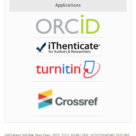
Applications
GKD Anest Yoğ Bak Dern Derg. 2015; 21(1):
63-66 | DOI:
10.5222/GKDAD.2015.063