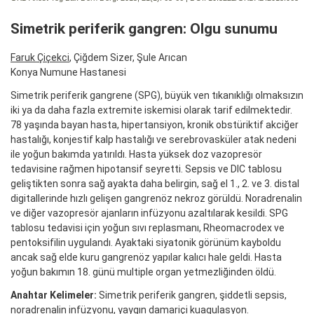
Simetrik periferik gangren: Olgu sunumu
Faruk Çiçekci
, Çiğdem Sizer, Şule Arıcan
Konya Numune Hastanesi
Simetrik periferik gangrene (SPG), büyük ven tıkanıklığı olmaksızın
iki ya da daha fazla extremite iskemisi olarak tarif edilmektedir.
78 yaşında bayan hasta, hipertansiyon, kronik obstüriktif akciğer
hastalığı, konjestif kalp hastalığı ve serebrovasküler atak nedeni
ile yoğun bakımda yatırıldı. Hasta yüksek doz vazopresör
tedavisine rağmen hipotansif seyretti. Sepsis ve DIC tablosu
geliştikten sonra sağ ayakta daha belirgin, sağ el 1., 2. ve 3. distal
digitallerinde hızlı gelişen gangrenöz nekroz görüldü. Noradrenalin
ve diğer vazopresör ajanların infüzyonu azaltılarak kesildi. SPG
tablosu tedavisi için yoğun sıvı replasmanı, Rheomacrodex ve
pentoksifilin uygulandı. Ayaktaki siyatonik görünüm kayboldu
ancak sağ elde kuru gangrenöz yapılar kalıcı hale geldi. Hasta
yoğun bakımın 18. günü multiple organ yetmezliğinden öldü.
Anahtar Kelimeler:
Simetrik periferik gangren, şiddetli sepsis,
noradrenalin infüzyonu, yaygın damariçi kuagulasyon.