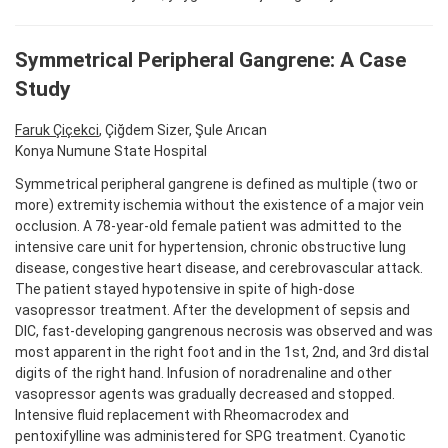
Symmetrical Peripheral Gangrene: A Case
Study
Faruk Çiçekci
, Çiğdem Sizer, Şule Arıcan
Konya Numune State Hospital
Symmetrical peripheral gangrene is defined as multiple (two or
more) extremity ischemia without the existence of a major vein
occlusion. A 78-year-old female patient was admitted to the
intensive care unit for hypertension, chronic obstructive lung
disease, congestive heart disease, and cerebrovascular attack.
The patient stayed hypotensive in spite of high-dose
vasopressor treatment. After the development of sepsis and
DIC, fast-developing gangrenous necrosis was observed and was
most apparent in the right foot and in the 1st, 2nd, and 3rd distal
digits of the right hand. Infusion of noradrenaline and other
vasopressor agents was gradually decreased and stopped.
Intensive fluid replacement with Rheomacrodex and
pentoxifylline was administered for SPG treatment. Cyanotic