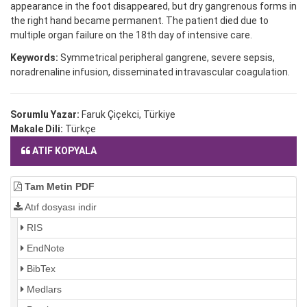
appearance in the foot disappeared, but dry gangrenous forms in
the right hand became permanent. The patient died due to
multiple organ failure on the 18th day of intensive care.
Keywords:
Symmetrical peripheral gangrene, severe sepsis,
noradrenaline infusion, disseminated intravascular coagulation.
Sorumlu Yazar:
Faruk Çiçekci, Türkiye
Makale Dili:
Türkçe
ATIF KOPYALA
Tam Metin PDF
Atıf dosyası indir
RIS
EndNote
BibTex
Medlars