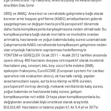
Ege Üniversitesi Tıp Fakültesi, Anesteziyoloji Ve Reanimasyon
Ana Bilim Dalı, İzmir
GİRİŞ ve AMAÇ: Anestezi ve cerrahideki gelişmelere bağlı olarak
koroner arter baypas greftleme (KABG) ameliyatlarının giderek
yaygınlaşması ve değişen hasta profili peroperatif dönemde
daha fazla komplikasyonla karşılaşılmasına neden olmaktadır. Bu
komplikasyonlara bağlı olarak mortalite ve morbidite oranları
artmakta, hastanede ve yoğun bakımda kalış süresi uzamaktadır.
Çalışmamızda KABG cerrahisinde komplikasyon gelişimine neden
olan etiyolojik faktörlerin saptanması hedeflenmiştir.
YÖNTEM ve GEREÇLER: Ocak 2011 – Aralık 2012 tarihleri arasında
opere olmuş 400 hastanın dosyası retrospektif olarak incelendi.
Hastaların yaş, cinsiyet, kilo, boy, vücut kitle indeksi (BMI),
ejeksiyon fraksiyonu, EuroSCORE (European system for cardiac
operative risk evaluation skoru), ek hastalık varlığı, yapılan
anastamozların sayısı, aorta kros klemp ve KPB süreleri,
postoperatif inotrop desteği, mekanik ventilatörde kalış süresi,
yoğun bakımda ve hastanede kalış süresi, gelişen
komplikasyonlar not edildi. Ortaya çıkan komplikasyonlarla bu
değişkenler arasındaki ilişki istatiksel olarak araştırıldı.
BULGULAR: Hastaların ortalama yaşları 61,4± 9,4 yıl ve 307’si