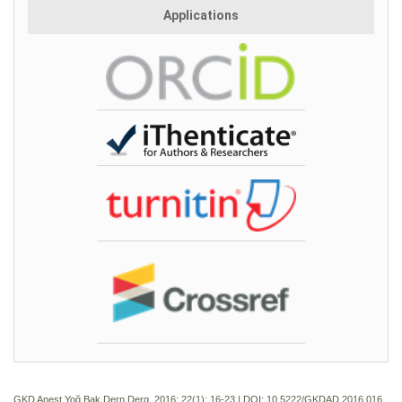
Applications
GKD Anest Yoğ Bak Dern Derg. 2016; 22(1):
16-23 | DOI:
10.5222/GKDAD.2016.016