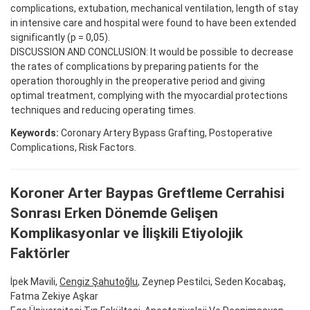
complications, extubation, mechanical ventilation, length of stay
in intensive care and hospital were found to have been extended
significantly (p = 0,05).
DISCUSSION AND CONCLUSION: It would be possible to decrease
the rates of complications by preparing patients for the
operation thoroughly in the preoperative period and giving
optimal treatment, complying with the myocardial protections
techniques and reducing operating times.
Keywords:
Coronary Artery Bypass Grafting, Postoperative
Complications, Risk Factors.
Koroner Arter Baypas Greftleme Cerrahisi
Sonrası Erken Dönemde Gelişen
Komplikasyonlar ve İlişkili Etiyolojik
Faktörler
İpek Mavili,
Cengiz Şahutoğlu
, Zeynep Pestilci, Seden Kocabaş,
Fatma Zekiye Aşkar