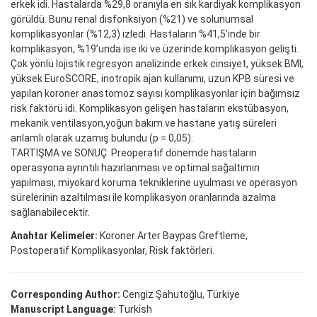
erkek idi. Hastalarda %29,8 oranıyla en sık kardiyak komplikasyon
görüldü. Bunu renal disfonksiyon (%21) ve solunumsal
komplikasyonlar (%12,3) izledi. Hastaların %41,5’inde bir
komplikasyon, %19’unda ise iki ve üzerinde komplikasyon gelişti.
Çok yönlü lojistik regresyon analizinde erkek cinsiyet, yüksek BMI,
yüksek EuroSCORE, inotropik ajan kullanımı, uzun KPB süresi ve
yapılan koroner anastomoz sayısı komplikasyonlar için bağımsız
risk faktörü idi. Komplikasyon gelişen hastaların ekstübasyon,
mekanik ventilasyon,yoğun bakım ve hastane yatış süreleri
anlamlı olarak uzamış bulundu (p = 0,05).
TARTIŞMA ve SONUÇ: Preoperatif dönemde hastaların
operasyona ayrıntılı hazırlanması ve optimal sağaltımın
yapılması, miyokard koruma tekniklerine uyulması ve operasyon
sürelerinin azaltılması ile komplikasyon oranlarında azalma
sağlanabilecektir.
Anahtar Kelimeler:
Koroner Arter Baypas Greftleme,
Postoperatif Komplikasyonlar, Risk faktörleri.
Corresponding Author:
Cengiz Şahutoğlu, Türkiye
Manuscript Language:
Turkish