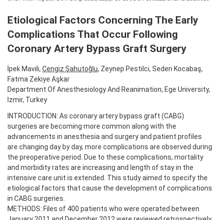
Etiological Factors Concerning The Early
Complications That Occur Following
Coronary Artery Bypass Graft Surgery
İpek Mavili,
Cengiz Şahutoğlu
, Zeynep Pestilci, Seden Kocabaş,
Fatma Zekiye Aşkar
Department Of Anesthesiology And Reanimation, Ege University,
Izmir, Turkey
INTRODUCTION: As coronary artery bypass graft (CABG)
surgeries are becoming more common along with the
advancements in anesthesia and surgery and patient profiles
are changing day by day, more complications are observed during
the preoperative period. Due to these complications, mortality
and morbidity rates are increasing and length of stay in the
intensive care unit is extended. This study aimed to specify the
etiological factors that cause the development of complications
in CABG surgeries.
METHODS: Files of 400 patients who were operated between
January 2011 and December 2012 were reviewed retrospectively.