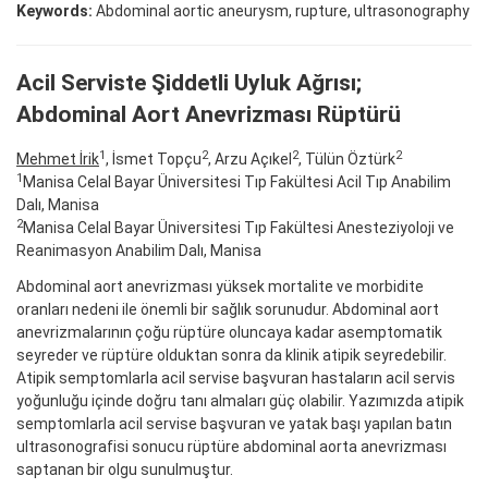
Keywords:
Abdominal aortic aneurysm, rupture, ultrasonography
Acil Serviste Şiddetli Uyluk Ağrısı;
Abdominal Aort Anevrizması Rüptürü
1
2
2
2
Mehmet İrik
, İsmet Topçu
, Arzu Açıkel
, Tülün Öztürk
1
Manisa Celal Bayar Üniversitesi Tıp Fakültesi Acil Tıp Anabilim
Dalı, Manisa
2
Manisa Celal Bayar Üniversitesi Tıp Fakültesi Anesteziyoloji ve
Reanimasyon Anabilim Dalı, Manisa
Abdominal aort anevrizması yüksek mortalite ve morbidite
oranları nedeni ile önemli bir sağlık sorunudur. Abdominal aort
anevrizmalarının çoğu rüptüre oluncaya kadar asemptomatik
seyreder ve rüptüre olduktan sonra da klinik atipik seyredebilir.
Atipik semptomlarla acil servise başvuran hastaların acil servis
yoğunluğu içinde doğru tanı almaları güç olabilir. Yazımızda atipik
semptomlarla acil servise başvuran ve yatak başı yapılan batın
ultrasonografisi sonucu rüptüre abdominal aorta anevrizması
saptanan bir olgu sunulmuştur.