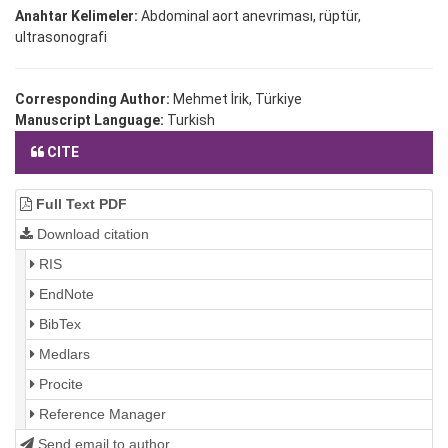
Anahtar Kelimeler:
Abdominal aort anevriması, rüptür,
ultrasonografi
Corresponding Author:
Mehmet İrik, Türkiye
Manuscript Language:
Turkish
CITE
Full Text PDF
Download citation
RIS
EndNote
BibTex
Medlars
Procite
Reference Manager
Send email to author