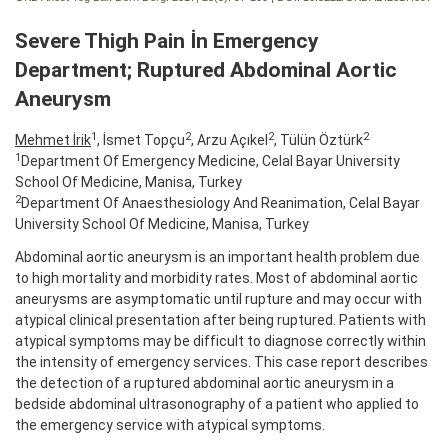
Severe Thigh Pain İn Emergency
Department; Ruptured Abdominal Aortic
Aneurysm
1
2
2
2
Mehmet İrik
, İsmet Topçu
, Arzu Açıkel
, Tülün Öztürk
1
Department Of Emergency Medicine, Celal Bayar University
School Of Medicine, Manisa, Turkey
2
Department Of Anaesthesiology And Reanimation, Celal Bayar
University School Of Medicine, Manisa, Turkey
Abdominal aortic aneurysm is an important health problem due
to high mortality and morbidity rates. Most of abdominal aortic
aneurysms are asymptomatic until rupture and may occur with
atypical clinical presentation after being ruptured. Patients with
atypical symptoms may be difficult to diagnose correctly within
the intensity of emergency services. This case report describes
the detection of a ruptured abdominal aortic aneurysm in a
bedside abdominal ultrasonography of a patient who applied to
the emergency service with atypical symptoms.