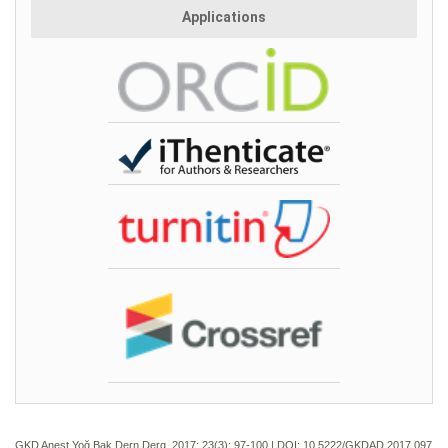
Applications
GKD Anest Yoğ Bak Dern Derg. 2017; 23(3):
97-100 | DOI:
10.5222/GKDAD.2017.097