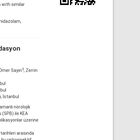
with similar
 midazolam,
edasyon
3
 Ömer Sayın
, Zerrin
bul
nbul
, İstanbul
manlı nörolojik
u (SPB) ile KEA
likasyonlar üzerine
arihleri arasında
 bu retrospektif