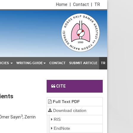
Home
|
Contact
|
TR
ICIES
WRITING GUIDE
CONTACT
SUBMIT ARTICLE
TR
CITE
ients
Full Text PDF
Download citation
3
 Ömer Sayın
, Zerrin
RIS
EndNote