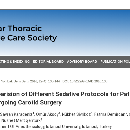
TING & INDEXING
EDITORIAL BOARD
ADVISORY BOARD
PUBLICATION POL
Yoğ Bak Dern Derg. 2016; 22(4):
138-144 | DOI:
10.5222/GKDAD.2016.138
rision of Different Sedative Protocols for Pat
going Carotid Surgery
1
1
1
2
Savran Karadeniz
, Ömür Aksoy
, Nükhet Sivrikoz
, Fatma Demircan
,
1
, Nüzhet Mert Şentürk
ent Of Anesthesiology, Istanbul Universi̇ty, Istanbul, Turkey