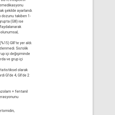
premedikasyonu
k şekilde ayarlandı.
m dozunu takiben 1-
upta (GIII) ise
 faydalanarak
solunumsal,
15) GIII’te yer aldı.
zlenmedi. Sistolik
up içi değişiminde
rda ve grup içi
atistiksel olarak
di GI’de 4, GII’de 2
zolam + fentanil
perasyonunu
etomidin,