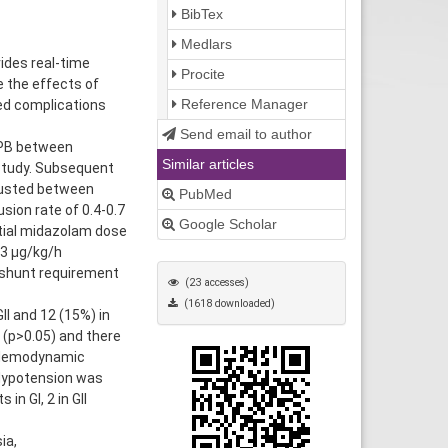
BibTex
Medlars
ides real-time
Procite
 the effects of
Reference Manager
ed complications
Send email to author
CPB between
Similar articles
 study. Subsequent
justed between
PubMed
sion rate of 0.4-0.7
Google Scholar
itial midazolam dose
5-3 μg/kg/h
 shunt requirement
(23 accesses)
(1618 downloaded)
II and 12 (15%) in
 (p>0.05) and there
). Hemodynamic
 Hypotension was
 in GI, 2 in GII
ia,