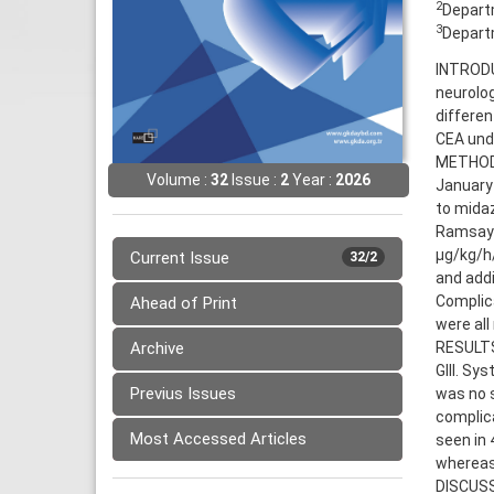
2
Departm
3
Departm
INTRODU
neurolo
differe
CEA unde
METHODS
Volume :
32
Issue :
2
Year :
2026
January 
to mida
Ramsay s
μg/kg/h/
Current Issue
32/2
and addi
Complica
Ahead of Print
were all
Archive
RESULTS:
GIII. Sy
Previus Issues
was no s
complic
Most Accessed Articles
seen in 4
whereas 
DISCUSS