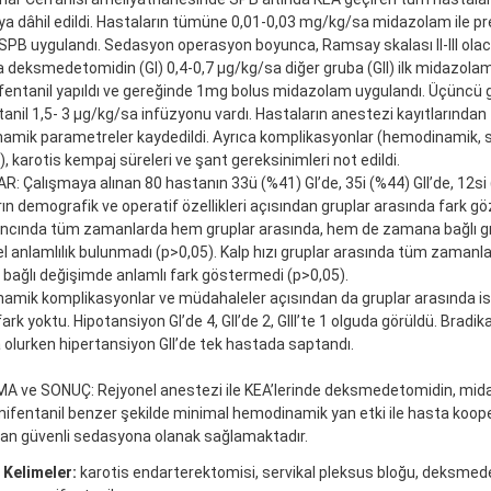
a dâhil edildi. Hastaların tümüne 0,01-0,03 mg/kg/sa midazolam ile 
SPB uygulandı. Sedasyon operasyon boyunca, Ramsay skalası II-III olaca
a deksmedetomidin (GI) 0,4-0,7 μg/kg/sa diğer gruba (GII) ilk midazola
fentanil yapıldı ve gereğinde 1mg bolus midazolam uygulandı. Üçüncü gr
anil 1,5- 3 μg/kg/sa infüzyonu vardı. Hastaların anestezi kayıtlarından
amik parametreler kaydedildi. Ayrıca komplikasyonlar (hemodinamik, 
k), karotis kempaj süreleri ve şant gereksinimleri not edildi.
: Çalışmaya alınan 80 hastanın 33ü (%41) GI’de, 35i (%44) GII’de, 12si (%
ın demografik ve operatif özellikleri açısından gruplar arasında fark gö
ıncında tüm zamanlarda hem gruplar arasında, hem de zamana bağlı gr
el anlamlılık bulunmadı (p>0,05). Kalp hızı gruplar arasında tüm zamanla
ağlı değişimde anlamlı fark göstermedi (p>0,05).
mik komplikasyonlar ve müdahaleler açısından da gruplar arasında ist
ark yoktu. Hipotansiyon GI’de 4, GII’de 2, GIII’te 1 olguda görüldü. Bradikar
olurken hipertansiyon GII’de tek hastada saptandı.
A ve SONUÇ: Rejyonel anestezi ile KEA’lerinde deksmedetomidin, mida
ifentanil benzer şekilde minimal hemodinamik yan etki ile hasta koo
n güvenli sedasyona olanak sağlamaktadır.
 Kelimeler:
karotis endarterektomisi, servikal pleksus bloğu, deksmed