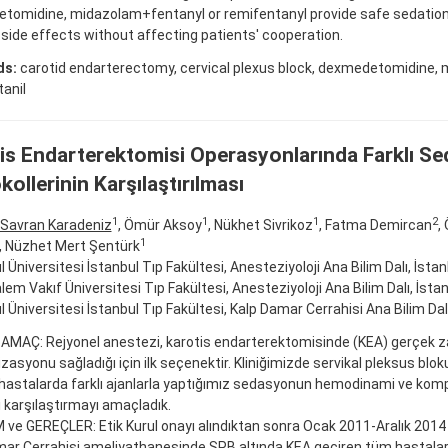
tomidine, midazolam+fentanyl or remifentanyl provide safe sedation 
side effects without affecting patients' cooperation.
ds:
carotid endarterectomy, cervical plexus block, dexmedetomidine,
anil
is Endarterektomisi Operasyonlarında Farklı S
kollerinin Karşılaştırılması
1
1
1
2
Savran Karadeniz
, Ömür Aksoy
, Nükhet Sivrikoz
, Fatma Demircan
,
1
, Nüzhet Mert Şentürk
l Üniversitesi İstanbul Tıp Fakültesi, Anesteziyoloji Ana Bilim Dalı, İstan
em Vakıf Üniversitesi Tıp Fakültesi, Anesteziyoloji Ana Bilim Dalı, İsta
l Üniversitesi İstanbul Tıp Fakültesi, Kalp Damar Cerrahisi Ana Bilim Dalı
 AMAÇ: Rejyonel anestezi, karotis endarterektomisinde (KEA) gerçek za
zasyonu sağladığı için ilk seçenektir. Kliniğimizde servikal pleksus blok
hastalarda farklı ajanlarla yaptığımız sedasyonun hemodinami ve komp
ni karşılaştırmayı amaçladık.
e GEREÇLER: Etik Kurul onayı alındıktan sonra Ocak 2011-Aralık 2014 t
ar Cerrahisi ameliyathanesinde SPB altında KEA geçiren tüm hastalar