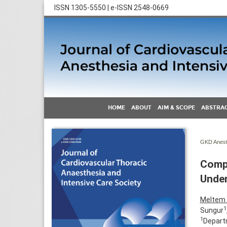
ISSN 1305-5550 | e-ISSN 2548-0669
HOME
ABOUT
AIM & SCOPE
ABSTRAC
GKD Anest 
Compa
Under
Meltem 
1
Sungur
1
Departm