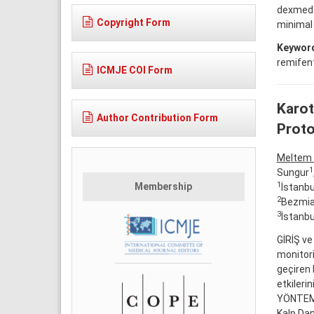
dexmede
Copyright Form
minimal 
Keywor
remifent
ICMJE COI Form
Karot
Author Contribution Form
Proto
Meltem 
1
Sungur
1
Membership
İstanbu
2
Bezmial
3
İstanbu
GİRİŞ ve
monitori
geçiren 
etkileri
YÖNTEM v
Kalp Dam