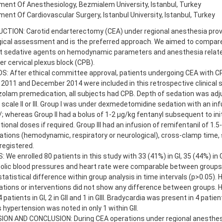
ent Of Anesthesiology, Bezmialem University, Istanbul, Turkey
ent Of Cardiovascular Surgery, Istanbul University, Istanbul, Turkey
CTION: Carotid endarterectomy (CEA) under regional anesthesia prov
gical assessment and is the preferred approach. We aimed to compare
nt sedative agents on hemodynamic parameters and anesthesia relat
r cervical plexus block (CPB).
: After ethical committee approval, patients undergoing CEA with 
2011 and December 2014 were included in this retrospective clinical
zolam premedication, all subjects had CPB. Depth of sedation was ad
cale II or III. Group I was under dexmedetomidine sedation with an infu
; whereas Group II had a bolus of 1-2 μg/kg fentanyl subsequent to in
tional doses if required. Group III had an infusion of remifentanil of 1.
tions (hemodynamic, respiratory or neurological), cross-clamp time,
 registered.
 We enrolled 80 patients in this study with 33 (41%) in GI, 35 (44%) in G
stolic blood pressures and heart rate were comparable between groups
tatistical difference within group analysis in time intervals (p>0.05
ations or interventions did not show any difference between groups.
 patients in GI, 2 in GII and 1 in GIII. Bradycardia was present in 4 patients
hypertension was noted in only 1 within GII.
ION AND CONCLUSION: During CEA operations under regional anesthes