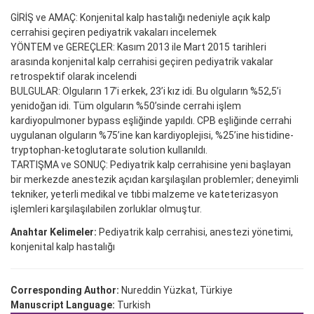
GİRİŞ ve AMAÇ: Konjenital kalp hastalığı nedeniyle açık kalp
cerrahisi geçiren pediyatrik vakaları incelemek
YÖNTEM ve GEREÇLER: Kasım 2013 ile Mart 2015 tarihleri
arasında konjenital kalp cerrahisi geçiren pediyatrik vakalar
retrospektif olarak incelendi
BULGULAR: Olguların 17’i erkek, 23’i kız idi. Bu olguların %52,5’i
yenidoğan idi. Tüm olguların %50’sinde cerrahi işlem
kardiyopulmoner bypass eşliğinde yapıldı. CPB eşliğinde cerrahi
uygulanan olguların %75’ine kan kardiyoplejisi, %25’ine histidine-
tryptophan-ketoglutarate solution kullanıldı.
TARTIŞMA ve SONUÇ: Pediyatrik kalp cerrahisine yeni başlayan
bir merkezde anestezik açıdan karşılaşılan problemler; deneyimli
tekniker, yeterli medikal ve tıbbi malzeme ve kateterizasyon
işlemleri karşılaşılabilen zorluklar olmuştur.
Anahtar Kelimeler:
Pediyatrik kalp cerrahisi, anestezi yönetimi,
konjenital kalp hastalığı
Corresponding Author:
Nureddin Yüzkat, Türkiye
Manuscript Language:
Turkish