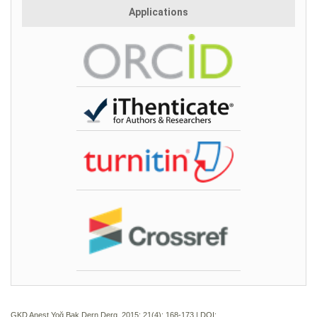
Applications
GKD Anest Yoğ Bak Dern Derg. 2015; 21(4):
168-173 | DOI: