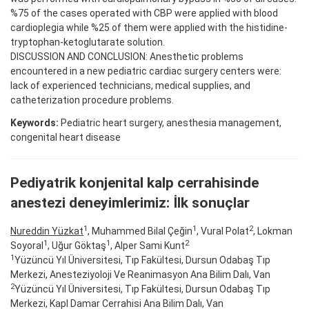
%75 of the cases operated with CBP were applied with blood
cardioplegia while %25 of them were applied with the histidine-
tryptophan-ketoglutarate solution.
DISCUSSION AND CONCLUSION: Anesthetic problems
encountered in a new pediatric cardiac surgery centers were:
lack of experienced technicians, medical supplies, and
catheterization procedure problems.
Keywords:
Pediatric heart surgery, anesthesia management,
congenital heart disease
Pediyatrik konjenital kalp cerrahisinde
anestezi deneyimlerimiz: İlk sonuçlar
1
1
2
Nureddin Yüzkat
, Muhammed Bilal Çeğin
, Vural Polat
, Lokman
1
1
2
Soyoral
, Uğur Göktaş
, Alper Sami Kunt
1
Yüzüncü Yıl Üniversitesi, Tıp Fakültesi, Dursun Odabaş Tıp
Merkezi, Anesteziyoloji Ve Reanimasyon Ana Bilim Dalı, Van
2
Yüzüncü Yıl Üniversitesi, Tıp Fakültesi, Dursun Odabaş Tıp
Merkezi, Kapl Damar Cerrahisi Ana Bilim Dalı, Van