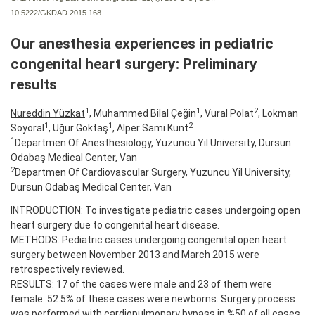
10.5222/GKDAD.2015.168
Our anesthesia experiences in pediatric
congenital heart surgery: Preliminary
results
1
1
2
Nureddin Yüzkat
, Muhammed Bilal Çeğin
, Vural Polat
, Lokman
1
1
2
Soyoral
, Uğur Göktaş
, Alper Sami Kunt
1
Departmen Of Anesthesiology, Yuzuncu Yil University, Dursun
Odabaş Medical Center, Van
2
Departmen Of Cardiovascular Surgery, Yuzuncu Yil University,
Dursun Odabaş Medical Center, Van
INTRODUCTION: To investigate pediatric cases undergoing open
heart surgery due to congenital heart disease.
METHODS: Pediatric cases undergoing congenital open heart
surgery between November 2013 and March 2015 were
retrospectively reviewed.
RESULTS: 17 of the cases were male and 23 of them were
female. 52.5% of these cases were newborns. Surgery process
was performed with cardiopulmonary bypass in %50 of all cases.