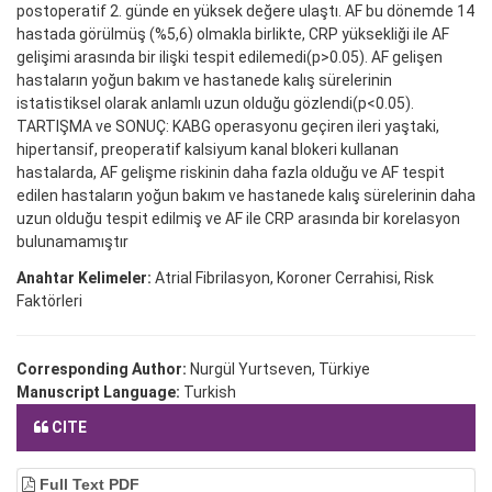
postoperatif 2. günde en yüksek değere ulaştı. AF bu dönemde 14
hastada görülmüş (%5,6) olmakla birlikte, CRP yüksekliği ile AF
gelişimi arasında bir ilişki tespit edilemedi(p>0.05). AF gelişen
hastaların yoğun bakım ve hastanede kalış sürelerinin
istatistiksel olarak anlamlı uzun olduğu gözlendi(p<0.05).
TARTIŞMA ve SONUÇ: KABG operasyonu geçiren ileri yaştaki,
hipertansif, preoperatif kalsiyum kanal blokeri kullanan
hastalarda, AF gelişme riskinin daha fazla olduğu ve AF tespit
edilen hastaların yoğun bakım ve hastanede kalış sürelerinin daha
uzun olduğu tespit edilmiş ve AF ile CRP arasında bir korelasyon
bulunamamıştır
Anahtar Kelimeler:
Atrial Fibrilasyon, Koroner Cerrahisi, Risk
Faktörleri
Corresponding Author:
Nurgül Yurtseven, Türkiye
Manuscript Language:
Turkish
CITE
Full Text PDF