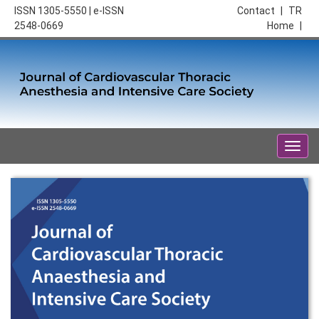
ISSN 1305-5550 | e-ISSN
Contact
|
TR
2548-0669
Home
|
Togg
navig