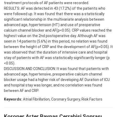
treatment protocols of AF patients were recorded.
RESULTS: AF was detected in 43 (17.2%) of the patients who
were followed up. It was found that there was a statistically
significant relationship in the multivariate analysis between
advanced age, hypertension (HT) and use of preoperative
calcium channel blocker and AF(p<0.05). CRP values reached the
highest value on the 2nd postoperative day. Although AF was
seen in 14 patients (5.6%) in this period, no relation was found
between the height of CRP and the development of AF(p>0.05). It
was observed that the duration of intensive care and hospital
stay of patients with AF was statistically significantly longer (p
<0.05).
DISCUSSION AND CONCLUSION: It was found that patients with
advanced age, hypertensive, preoperative calcium channel
blocker usage had a higher risk of developing AF. Duration of ICU
and hospital stay was longer, and no correlation was found
between AF and CRP.
Keywords:
Atrial Fibrillation, Coronary Surgery, Risk Factors
Koroner Arter Baypas Cerrahisi Sonrası