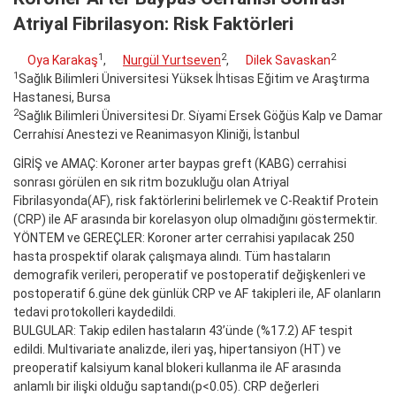
Atriyal Fibrilasyon: Risk Faktörleri
1
2
2
Oya Karakaş
,
Nurgül Yurtseven
,
Dilek Savaskan
1
Sağlık Bilimleri Üniversitesi Yüksek İhtisas Eğitim ve Araştırma
Hastanesi, Bursa
2
Sağlık Bilimleri Üniversitesi Dr. Si̇yami̇ Ersek Göğüs Kalp ve Damar
Cerrahi̇si̇ Anestezi ve Reanimasyon Kliniği, İstanbul
GİRİŞ ve AMAÇ: Koroner arter baypas greft (KABG) cerrahisi
sonrası görülen en sık ritm bozukluğu olan Atriyal
Fibrilasyonda(AF), risk faktörlerini belirlemek ve C-Reaktif Protein
(CRP) ile AF arasında bir korelasyon olup olmadığını göstermektir.
YÖNTEM ve GEREÇLER: Koroner arter cerrahisi yapılacak 250
hasta prospektif olarak çalışmaya alındı. Tüm hastaların
demografik verileri, peroperatif ve postoperatif değişkenleri ve
postoperatif 6.güne dek günlük CRP ve AF takipleri ile, AF olanların
tedavi protokolleri kaydedildi.
BULGULAR: Takip edilen hastaların 43’ünde (%17.2) AF tespit
edildi. Multivariate analizde, ileri yaş, hipertansiyon (HT) ve
preoperatif kalsiyum kanal blokeri kullanma ile AF arasında
anlamlı bir ilişki olduğu saptandı(p<0.05). CRP değerleri