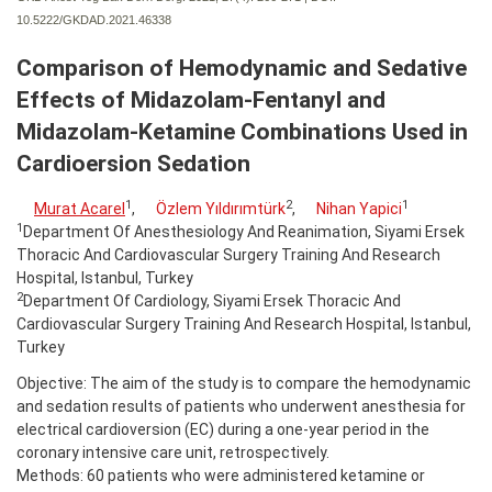
10.5222/GKDAD.2021.46338
Comparison of Hemodynamic and Sedative
Effects of Midazolam-Fentanyl and
Midazolam-Ketamine Combinations Used in
Cardioersion Sedation
1
2
1
Murat Acarel
,
Özlem Yıldırımtürk
,
Nihan Yapici
1
Department Of Anesthesiology And Reanimation, Siyami Ersek
Thoracic And Cardiovascular Surgery Training And Research
Hospital, Istanbul, Turkey
2
Department Of Cardiology, Siyami Ersek Thoracic And
Cardiovascular Surgery Training And Research Hospital, Istanbul,
Turkey
Objective: The aim of the study is to compare the hemodynamic
and sedation results of patients who underwent anesthesia for
electrical cardioversion (EC) during a one-year period in the
coronary intensive care unit, retrospectively.
Methods: 60 patients who were administered ketamine or