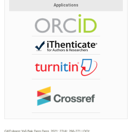
Applications
GKD Anest Yoğ Bak Dern Derg. 2021; 27(4):
266-271 | DOI: