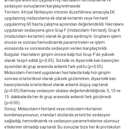
amacıyla anestezi uygulanmış hastaların hemodinamik ve
sedasyon sonuçlarının karşılaştırılmasıdır.
Yöntem: Atriyal fibrilasyon ritminin düzeltilmesi amacıyla EK
uygulanmış midazolama ek olarak ketamin veya fentanil
uygulanmış 60 hasta çalışma açısından değerlendirildi. Hastalara
uygulanan sedasyona göre Grup F (midazolam-fentanil), Grup K
(midazolam-ketamin) olarak iki gruba ayrılmıştır. Grupların işlem
öncesi ve sonrası hemodinamik parametreleri ve işlem
esnasında ve sonrasında sedasyon verileri karşılaştırıldı.
Bulgular: Hastaların girişim öncesi kalp hızı Grup-F’de yüksek
olarak tespit edildi (p<0.05). Sistolik ve diyastolik kan basınçları
açısından iki grup arasında anlamlı fark yoktu (p>0.05).
Midazolam-Fentanil uygulanan hastalarda kalp hızı girişim
sonrası istatistiksel olarak yüksek gözlenirken, diyastolik kan
basınçlarında istatistiksel olarak anlamlı düşüş saptandı
(p<0.05).Ramsay sedasyon skalası değerlendirildiğinde; 5, 10 ve
15. dakikalarda her iki grup arasında anlamlı fark görülmedi
(p>0.05).
Sonuç: Midazolam+fentanil veya midzolam+ketamin
kombinasyonunun, standart dozlarda yeterli bir sedasyon
sağladığı, hemodinamik ve sedasyon parametrelerine olumsuz
etkilerinin olmadığı saptandı. Bu sonuçlar bize her iki protokolün