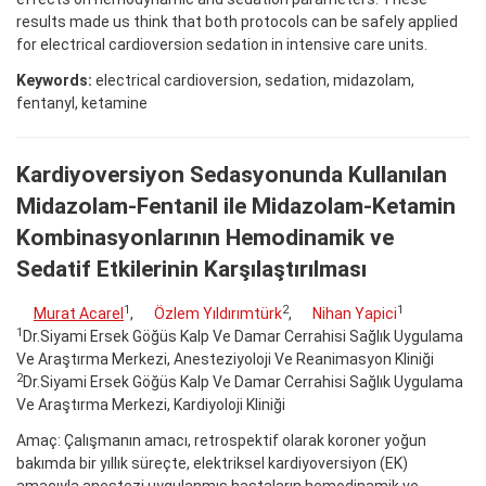
results made us think that both protocols can be safely applied
for electrical cardioversion sedation in intensive care units.
Keywords:
electrical cardioversion, sedation, midazolam,
fentanyl, ketamine
Kardiyoversiyon Sedasyonunda Kullanılan
Midazolam-Fentanil ile Midazolam-Ketamin
Kombinasyonlarının Hemodinamik ve
Sedatif Etkilerinin Karşılaştırılması
1
2
1
Murat Acarel
,
Özlem Yıldırımtürk
,
Nihan Yapici
1
Dr.Siyami Ersek Göğüs Kalp Ve Damar Cerrahisi Sağlık Uygulama
Ve Araştırma Merkezi, Anesteziyoloji Ve Reanimasyon Kliniği
2
Dr.Siyami Ersek Göğüs Kalp Ve Damar Cerrahisi Sağlık Uygulama
Ve Araştırma Merkezi, Kardiyoloji Kliniği
Amaç: Çalışmanın amacı, retrospektif olarak koroner yoğun
bakımda bir yıllık süreçte, elektriksel kardiyoversiyon (EK)