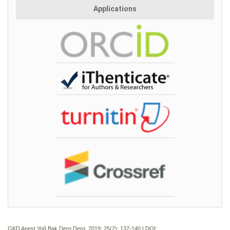
Applications
GKD Anest Yoğ Bak Dern Derg. 2019; 25(2):
137-140 | DOI: