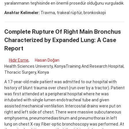
yaralanmanın teşhisinde en önemli prosedür olduğunu vurguladık.
Anahtar Kelimeler:
Travma, trakeal rüptür, bronkoskopi
Complete Rupture Of Right Main Bronchus
Characterized by Expanded Lung: A Case
Report
Hıdır Esme
,
Hasan Doğan
Health Sciences Universty, KonyaTraining And Research Hospital,
Thoracic Surgery, Konya
A 17-year-old male patient was admitted to our hospital with
history of blunt trauma over chest (run over by a tractor). Patient
was first attended at a peripheral hospital where he was
intubated with single lumen endotracheal tube and given
assisted mechanical ventilation. Intercostal drains were put on
right and left side of chest. There were massive subcutaneous
emphysema, pneumomediastinum and pneumothorax in left
lung on chest X-ray. Fiber-optic bronchoscopy was performed. At