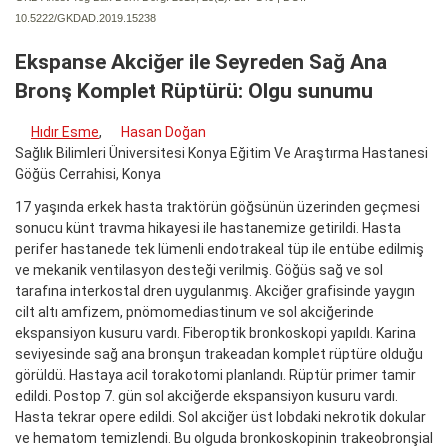
10.5222/GKDAD.2019.15238
Ekspanse Akciğer ile Seyreden Sağ Ana
Bronş Komplet Rüptürü: Olgu sunumu
Hıdır Esme
,
Hasan Doğan
Sağlık Bilimleri Üniversitesi Konya Eğitim Ve Araştırma Hastanesi
Göğüs Cerrahisi, Konya
17 yaşında erkek hasta traktörün göğsünün üzerinden geçmesi
sonucu künt travma hikayesi ile hastanemize getirildi. Hasta
perifer hastanede tek lümenli endotrakeal tüp ile entübe edilmiş
ve mekanik ventilasyon desteği verilmiş. Göğüs sağ ve sol
tarafına interkostal dren uygulanmış. Akciğer grafisinde yaygın
cilt altı amfizem, pnömomediastinum ve sol akciğerinde
ekspansiyon kusuru vardı. Fiberoptik bronkoskopi yapıldı. Karina
seviyesinde sağ ana bronşun trakeadan komplet rüptüre olduğu
görüldü. Hastaya acil torakotomi planlandı. Rüptür primer tamir
edildi. Postop 7. gün sol akciğerde ekspansiyon kusuru vardı.
Hasta tekrar opere edildi. Sol akciğer üst lobdaki nekrotik dokular
ve hematom temizlendi. Bu olguda bronkoskopinin trakeobronşial