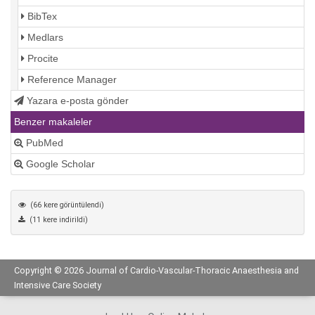
BibTex
Medlars
Procite
Reference Manager
Yazara e-posta gönder
Benzer makaleler
PubMed
Google Scholar
(66 kere görüntülendi)
(11 kere indirildi)
Copyright © 2026 Journal of Cardio-Vascular-Thoracic Anaesthesia and
Intensive Care Society