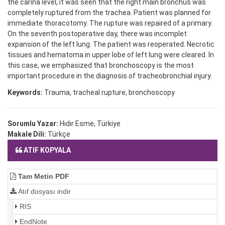
the carina level, it was seen that the right main bronchus was
completely ruptured from the trachea. Patient was planned for
immediate thoracotomy. The rupture was repaired of a primary.
On the seventh postoperative day, there was incomplet
expansion of the left lung. The patient was reoperated. Necrotic
tissues and hematoma in upper lobe of left lung were cleared. In
this case, we emphasized that bronchoscopy is the most
important procedure in the diagnosis of tracheobronchial injury.
Keywords:
Trauma, tracheal rupture, bronchoscopy
Sorumlu Yazar:
Hıdır Esme, Türkiye
Makale Dili:
Türkçe
ATIF KOPYALA
Tam Metin PDF
Atıf dosyası indir
RIS
EndNote